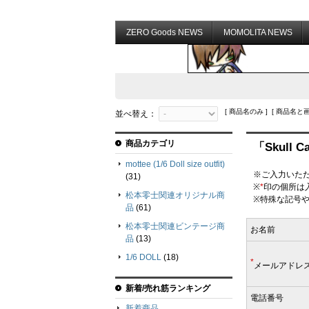
ZERO Goods NEWS
MOMOLITA NEWS
[ 商品名のみ ] [ 商品名と画
並べ替え：
商品カテゴリ
「Skull 
mottee (1/6 Doll size outfit)
※ご入力いただい
(31)
※
*
印の個所は
松本零士関連オリジナル商
※特殊な記号
品
(61)
松本零士関連ビンテージ商
お名前
品
(13)
1/6 DOLL
(18)
*
メールアドレ
新着/売れ筋ランキング
電話番号
新着商品