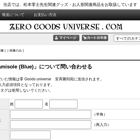
当店では、松本零士先生関連グッズ・お人形関連商品をお取扱しています
発送について
お支払い方法
像 ] [ 画像のみ ]
Camisole (Blue)」について問い合わせる
た情報は零 Goods universe 安斉勝則宛に送信されます。
入力必須項目となっております。
やタグは使用しないでください。
姓
名
（半角）
ス
（再入力）