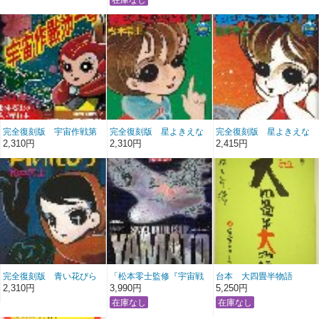
完全復刻版 宇宙作戦第
完全復刻版 星よきえな
完全復刻版 星よきえな
一号
いで 後編
いで 前編
2,310円
2,310円
2,415円
完全復刻版 青い花びら
「松本零士監修『宇宙戦
台本 大四畳半物語
艦ヤマト』大クロニク
2,310円
3,990円
5,250円
ル」