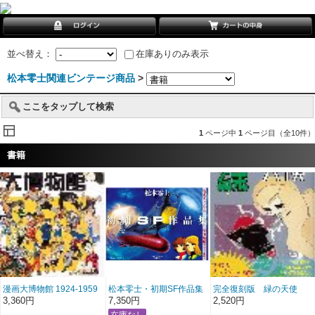
並べ替え：
在庫ありのみ表示
松本零士関連ビンテージ商品
>
ここをタップして検索
1
ページ中
1
ページ目（全10件）
書籍
漫画大博物館 1924-1959
松本零士・初期SF作品集
完全復刻版 緑の天使
限定版BOX
3,360円
7,350円
2,520円